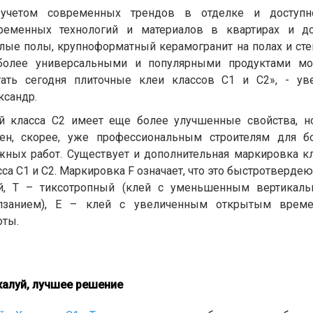
учетом современных трендов в отделке и доступн
ременных технологий и материалов в квартирах и д
плые полы, крупноформатный керамогранит на полах и стен
более универсальными и популярными продуктами м
тать сегодня плиточные клеи классов С1 и С2», - ув
ксандр.
й класса С2 имеет еще более улучшенные свойства, н
ен, скорее, уже профессиональным строителям для б
жных работ. Существует и дополнительная маркировка к
сса С1 и С2. Маркировка F означает, что это быстротверде
й, Т – тиксотропный (клей с уменьшенным вертикал
лзанием), Е – клей с увеличенным открытым врем
оты.
алуй, лучшее решение