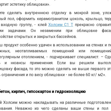
ортит эстетику облицовки».
ите сделать внутреннюю отделку в мокрой зоне, уло
лый пол, оформить керамогранитом цоколь, крыльцо, тер
 входную группу, - клей
Холсим C1 T
прекрасно справит
ми задачами. Он незаменим при облицовке фаса
ройстве открытых и закрытых бассейнов.
ш продукт особенно удачен в использовании на стенах и п
жных, неотапливаемых помещений или помещен
егулярным отоплением, - подчеркивает специалист. – Од
ь и нюансы применения. Если вы решили выпол
ицовку фасада, то это можно сделать не выше первого эт
 ограничения и по весу облицовки - не более 60 кг/ м2».
бетон, кирпич, гипсокартон и гидроизоляцию
й Холсим можно накладывать на различные подготовле
ования. Неважно из чего сделаны ваши стены и пол 