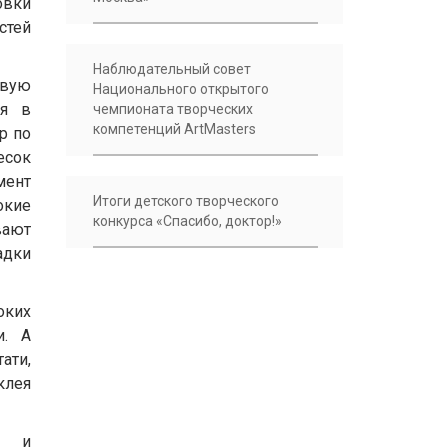
овки
стей
Наблюдательный совет
рвую
Национального открытого
ся в
чемпионата творческих
компетенций ArtMasters
р по
есок
мент
Итоги детского творческого
окие
конкурса «Cпасибо, доктор!»
вают
адки
оких
и. А
ати,
клея
ь и