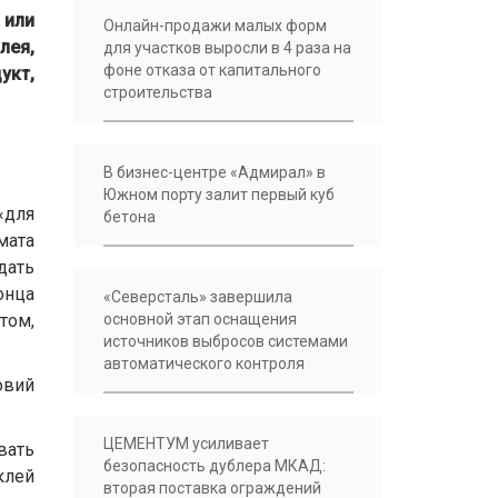
 или
Онлайн-продажи малых форм
лея,
для участков выросли в 4 раза на
фоне отказа от капитального
укт,
строительства
В бизнес-центре «Адмирал» в
Южном порту залит первый куб
«для
бетона
мата
дать
онца
«Северсталь» завершила
том,
основной этап оснащения
источников выбросов системами
автоматического контроля
овий
ЦЕМЕНТУМ усиливает
вать
безопасность дублера МКАД:
клей
вторая поставка ограждений