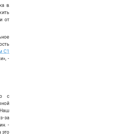
ка в
жить
и от
ьное
ость
м C1
и», -
ко с
рной
«Наш
з-за
н. -
 это