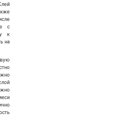
Клей
акже
исле
же с
ку к
ь на
овую
стно
ажно
слой
ажно
меси
ично
ость