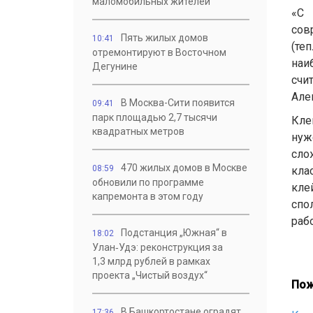
маломобильных жителей
«С 
сов
Пять жилых домов
10:41
(те
отремонтируют в Восточном
наи
Дегунине
счи
Але
В Москва-Сити появится
09:41
парк площадью 2,7 тысячи
Кле
квадратных метров
нуж
сло
470 жилых домов в Москве
08:59
кла
обновили по программе
кле
капремонта в этом году
спо
раб
Подстанция „Южная“ в
18:02
Улан‑Удэ: реконструкция за
1,3 млрд рублей в рамках
проекта „Чистый воздух“
Пож
В Башкортостане оградят
17:36