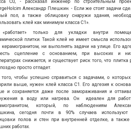
сса С0, - рассказал инженер по строительным прое
argeHolcim Александр Плешкин. - Если же стоят задачи сде
лый пол, а также облицовку снаружи здания, необхо
ользовать клей как минимум класса С1».
«работает» только для укладки внутри помещ
амической плитки. Такой клей не имеет смысла использо
с керамогранитом, ни выполнять задачи на улице. Его адге
есть сцепление с основанием, при высоких и ни
пературах снижается, и существует риск того, что плитка 
 поздно просто отпадет.
 того, чтобы успешно справиться с задачами, о которы
орили выше, нужен клей класса С1. Его адгезия к основ
е и сохраняется даже после замораживания и оттаива
ружения в воду или нагрева. Он идеален для рабо
амогранитом, который, по наблюдениям Алекса
шкина, сегодня почти в 90% случаев используют
ицовки полов и стен при внутренней отделке, а также
шних работах.