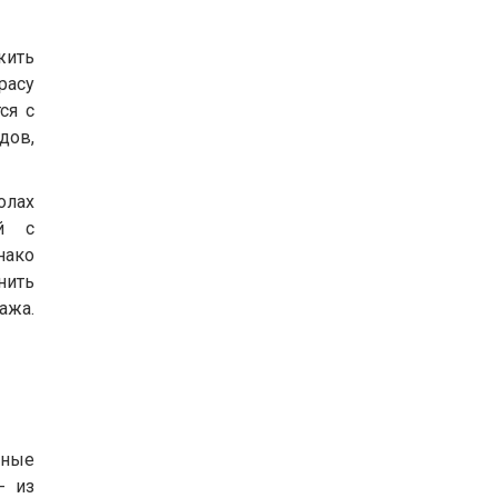
жить
расу
ся с
дов,
олах
ий с
нако
нить
ажа.
нные
- из