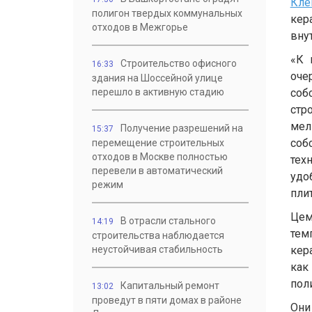
Кл
полигон твердых коммунальных
кер
отходов в Межгорье
вну
«К 
Строительство офисного
16:33
оче
здания на Шоссейной улице
перешло в активную стадию
соб
стр
мел
Получение разрешений на
15:37
соб
перемещение строительных
отходов в Москве полностью
тех
перевели в автоматический
удо
режим
пли
Цем
В отрасли стального
14:19
тем
строительства наблюдается
неустойчивая стабильность
кер
как
пол
Капитальный ремонт
13:02
проведут в пяти домах в районе
Он