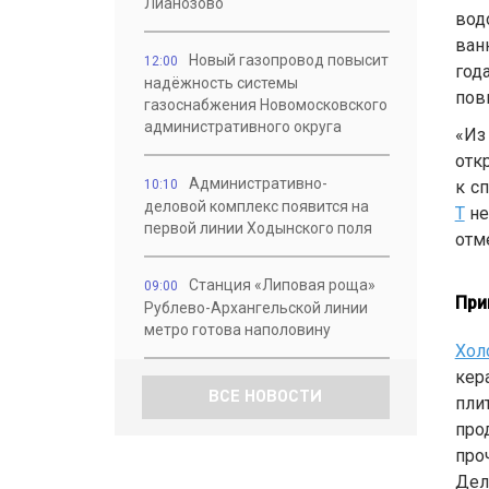
Лианозово
вод
ван
Новый газопровод повысит
12:00
год
надёжность системы
пов
газоснабжения Новомосковского
административного округа
«Из
отк
Административно-
10:10
к с
деловой комплекс появится на
T
не
первой линии Ходынского поля
отм
Станция «Липовая роща»
09:00
При
Рублево-Архангельской линии
метро готова наполовину
Хо
кер
ВСЕ НОВОСТИ
пли
про
про
Дел