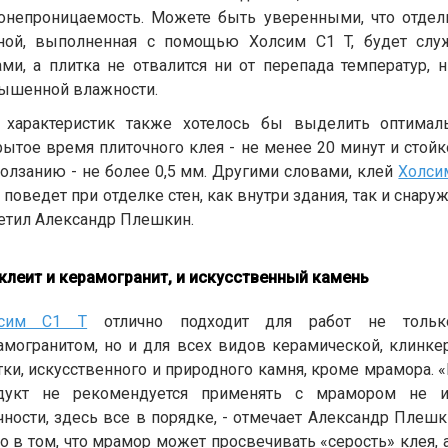
онепроницаемость. Можете быть уверенными, что отдел
ной, выполненная с помощью Холсим C1 T, будет слу
ами, а плитка не отвалится ни от перепада температур, н
ышенной влажности.
 характеристик также хотелось бы выделить оптимал
рытое время плиточного клея - не менее 20 минут и стойк
ползанию - не более 0,5 мм. Другими словами, клей
Холси
 поведет при отделке стен, как внутри здания, так и снаруж
етил Александр Плешкин.
клеит и керамогранит, и искусственный камень
лсим C1 T
отлично подходит для работ не толь
амогранитом, но и для всех видов керамической, клинке
тки, искусственного и природного камня, кроме мрамора. 
дукт не рекомендуется применять с мрамором не и
чности, здесь все в порядке, - отмечает Александр Плешки
о в том, что мрамор может просвечивать «серость» клея, а