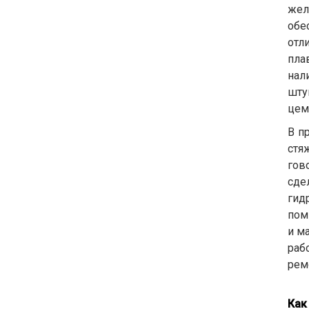
жел
обе
отл
пла
нал
шту
цем
В п
стя
гов
сде
гид
пом
и м
раб
рем
Как