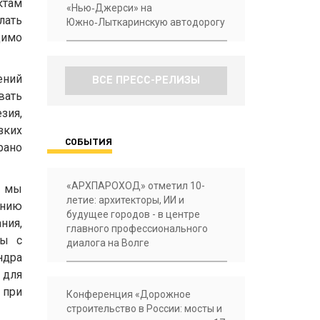
ктам
«Нью‑Джерси» на
лать
Южно‑Лыткаринскую автодорогу
димо
ений
ВСЕ ПРЕСС-РЕЛИЗЫ
вать
зия,
зких
СОБЫТИЯ
рано
«АРХПАРОХОД» отметил 10-
х мы
летие: архитекторы, ИИ и
анию
будущее городов - в центре
ния,
главного профессионального
ты с
диалога на Волге
ндра
 для
 при
Конференция «Дорожное
строительство в России: мосты и