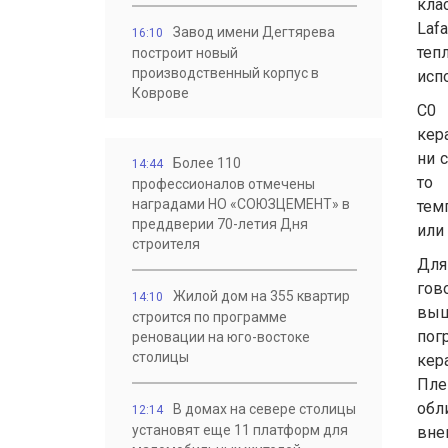
кла
Laf
Завод имени Дегтярева
16:10
теп
построит новый
производственный корпус в
исп
Коврове
С0 
кер
ни 
Более 110
14:44
то 
профессионалов отмечены
наградами НО «СОЮЗЦЕМЕНТ» в
тем
преддверии 70-летия Дня
или
строителя
Для
гов
Жилой дом на 355 квартир
14:10
выш
строится по программе
пог
реновации на юго-востоке
столицы
кер
Пле
обл
В домах на севере столицы
12:14
установят еще 11 платформ для
вне