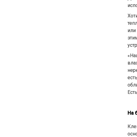
исп
Хот
теп
или
эти
уст
«На
вла
нер
ест
обл
Есть
На 
Кле
осн