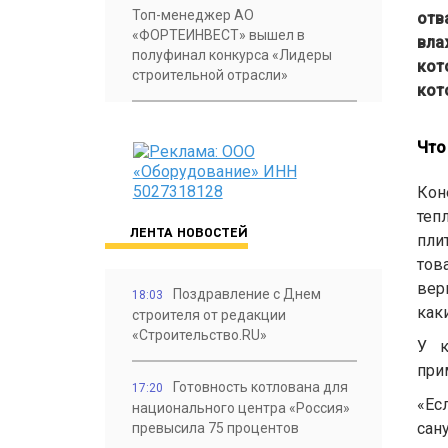
Топ-менеджер АО
отв
«ФОРТЕИНВЕСТ» вышел в
вла
полуфинал конкурса «Лидеры
кот
строительной отрасли»
кот
Что
Кон
теп
ЛЕНТА НОВОСТЕЙ
пли
тов
вер
Поздравление с Днем
18:03
как
строителя от редакции
«Строительство.RU»
У к
прим
Готовность котлована для
17:20
«Ес
национального центра «Россия»
сан
превысила 75 процентов