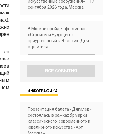
искусственные сооружения» – 17
ости
сентября 2026 года, Москва
омах
ах),
ожно
В Москве пройдет фестиваль
ерен
«Строители Будущего»,
приуроченный к 70-летию Дня
строителя
о он
олее
леев
ВСЕ СОБЫТИЯ
ющий
ьным
енем
ИНФОГРАФИКА
Презентация балета «Дягилев»
состоялась в рамках Ярмарки
классического, современного и
ювелирного искусства «Арт
Москва»