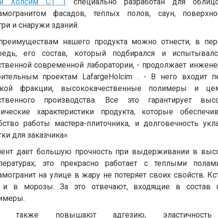
ей Холсим C1 T
специально разработан для облиц
амогранитом фасадов, теплых полов, саун, поверхно
три и снаружи зданий.
преимуществам нашего продукта можно отнести, в пе
редь, его состав, который подбирался и испытывал
ственной современной лаборатории, - продолжает инжене
оительным проектам LafargeHolcim . - В него входит п
кой фракции, высококачественные полимеры и це
ственного производства. Все это гарантирует выс
нические характеристики продукта, которые обеспечи
бство работы мастера-плиточника, и долговечность укл
тки для заказчика».
ент дает большую прочность при выдерживании в выс
пературах; это прекрасно работает с теплыми полам
амогранит на улице в жару не потеряет своих свойств. Кст
 и в морозы. За это отвечают, входящие в состав 
имеры.
и также повышают адгезию, эластичност