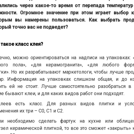
алились через какое-то время от перепада температур
жности. Огромное значение при этом играет выбор к
орым вы намерены пользоваться. Как выбрать прод
орый точно вас не подведет?
 такое класс клея?
ечно, можно ориентироваться на надписи на упаковках: 
лого пола», «для керамогранита», «для любого фор
тки». Но их разрабатывают маркетологи, чтобы лучше про
ар. Информация на упаковках слишком общая, и до к
ить ей не стоит. Лучше самостоятельно разобраться в 
ие бывают клеи, и для каких видов работ они подходят.
леев есть класс. Для разных видов плитки и усл
енения их три – С0, С1 и С2.
ли необходимо сделать фартук на кухне или облице
узел керамической плиткой, то все это сможет «закрыть» 