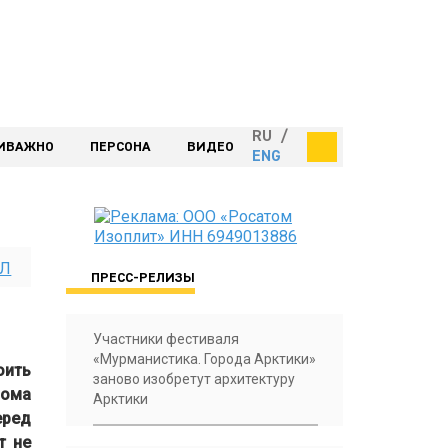
RU
/
ИВАЖНО
ПЕРСОНА
ВИДЕО
ENG
АЛ
ПРЕСС-РЕЛИЗЫ
Участники фестиваля
«Мурманистика. Города Арктики»
оить
заново изобретут архитектуру
дома
Арктики
еред
т не