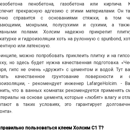
езобетона пенобетона, газобетона или кирпича. 
спечит прекрасную адгезию с этими материалами. Он т
ично справится с основаниями стяжки, в том ч
вающими, мокрыми, полусухими и сухими, а так
ивными полами. Холсим надежно прикрепит плит
катурке и гидроизоляции хоть на рулонную с spunbond, хот
ентную или латексную.
ринципе, можно попробовать приклеить плитку и на гипс
жку, но здесь будет нужна качественная подготовка. «Че
оря, гипс не очень «дружит» с цементом и водой. Тут в
лать качественное грунтование поверхности и 
роизоляции, - рекомендует инженер LafargeHolcim. - В
нить, что в ванных комнатах рекомендуется применять с
атериалы на основе цемента, которые «любят» влагу и отл
отают в таких условиях, это гарантирует долговечн
онта».
 правильно пользоваться клеем Холсим C1 T?