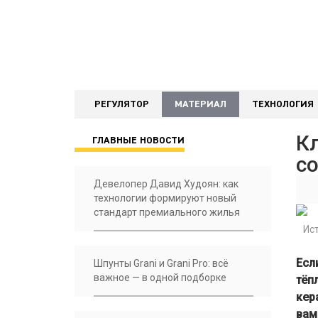
РЕГУЛЯТОР
МАТЕРИАЛ
ТЕХНОЛОГИЯ
К
ГЛАВНЫЕ НОВОСТИ
со
Девелопер Давид Худоян: как
технологии формируют новый
стандарт премиального жилья
Ист
Есл
Шпунты Grani и Grani Pro: всё
важное — в одной подборке
тёп
кер
вам