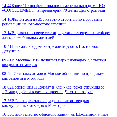
14:44
Более 110 профессионалов отмечены наградами НО
«СОЮЗЦЕМЕНТ» в преддверии 70-летия Дня строителя
14:10
Жилой дом на 355 квартир строится по программе
реновации на юго-востоке столицы
12:14
В домах на севере столицы установят еще 11 платформ
для маломобильных жителей
10:41
Пять жилых домов отремонтируют в Восточном
Дегунине
09:41
В Москва-Сити появится парк площадью 2,7 тысячи
квадратных метров
08:59
470 жилых домов в Москве обновили по программе
капремонта в этом году
18:02
Подстанция „Южная“ в Улан‑Удэ: реконструкция за
1,3 млрд рублей в рамках проекта „Чистый воздух“
17:36
В Башкортостане оградят полигон твердых
коммунальных отходов в Межгорье
16:33
Строительство офисного здания на Шоссейной улице