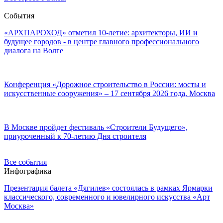
События
«АРХПАРОХОД» отметил 10-летие: архитекторы, ИИ и
будущее городов - в центре главного профессионального
диалога на Волге
Конференция «Дорожное строительство в России: мосты и
искусственные сооружения» – 17 сентября 2026 года, Москва
В Москве пройдет фестиваль «Строители Будущего»,
приуроченный к 70-летию Дня строителя
Все события
Инфографика
Презентация балета «Дягилев» состоялась в рамках Ярмарки
классического, современного и ювелирного искусства «Арт
Москва»