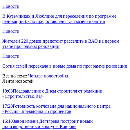
Новости
В Кузьминках и Люблине для переселения по программе
реновации было предоставлено 1,3 тысячи квартир
Новости
Жителей 220 домов предстоит расселить в ВАО на первом
этапе программы реновации
Новости
Сотня семей переехала в новые дома по программе реновации
Все по теме:
Четыре новостройки
Лента новостей
18:03
Поздравление с Днем строителя от редакции
«Строительство.RU»
17:20
Готовность котлована для национального центра
«Россия» превысила 75 процентов
16:10
Завод имени Дегтярева построит новый
производственный корпус в Коврове