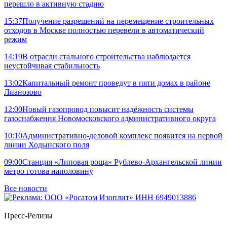
перешло в активную стадию
15:37
Получение разрешений на перемещение строительных
отходов в Москве полностью перевели в автоматический
режим
14:19
В отрасли стального строительства наблюдается
неустойчивая стабильность
13:02
Капитальный ремонт проведут в пяти домах в районе
Лианозово
12:00
Новый газопровод повысит надёжность системы
газоснабжения Новомосковского административного округа
10:10
Административно-деловой комплекс появится на первой
линии Ходынского поля
09:00
Станция «Липовая роща» Рублево-Архангельской линии
метро готова наполовину
Все новости
Пресс-Релизы