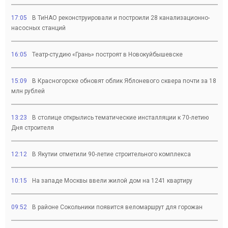
17:05
В ТиНАО реконструировали и построили 28 канализационно-
насосных станций
16:05
Театр-студию «Грань» построят в Новокуйбышевске
15:09
В Красногорске обновят облик Яблоневого сквера почти за 18
млн рублей
13:23
В столице открылись тематические инсталляции к 70-летию
Дня строителя
12:12
В Якутии отметили 90-летие строительного комплекса
10:15
На западе Москвы ввели жилой дом на 1241 квартиру
09:52
В районе Сокольники появится веломаршрут для горожан