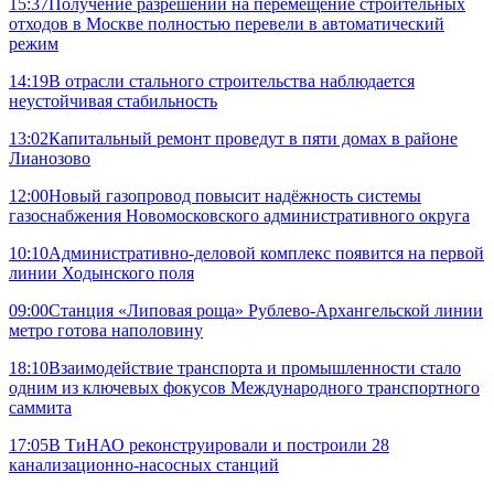
15:37
Получение разрешений на перемещение строительных
отходов в Москве полностью перевели в автоматический
режим
14:19
В отрасли стального строительства наблюдается
неустойчивая стабильность
13:02
Капитальный ремонт проведут в пяти домах в районе
Лианозово
12:00
Новый газопровод повысит надёжность системы
газоснабжения Новомосковского административного округа
10:10
Административно-деловой комплекс появится на первой
линии Ходынского поля
09:00
Станция «Липовая роща» Рублево-Архангельской линии
метро готова наполовину
18:10
Взаимодействие транспорта и промышленности стало
одним из ключевых фокусов Международного транспортного
саммита
17:05
В ТиНАО реконструировали и построили 28
канализационно-насосных станций