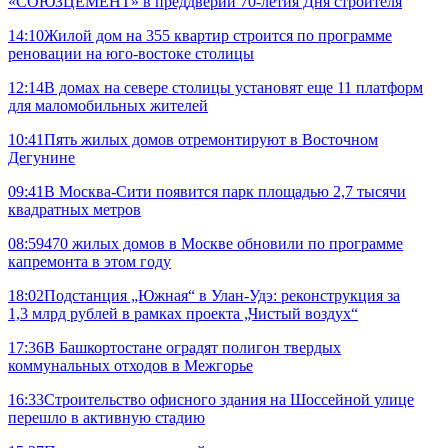
«СОЮЗЦЕМЕНТ» в преддверии 70-летия Дня строителя
14:10
Жилой дом на 355 квартир строится по программе
реновации на юго-востоке столицы
12:14
В домах на севере столицы установят еще 11 платформ
для маломобильных жителей
10:41
Пять жилых домов отремонтируют в Восточном
Дегунине
09:41
В Москва-Сити появится парк площадью 2,7 тысячи
квадратных метров
08:59
470 жилых домов в Москве обновили по программе
капремонта в этом году
18:02
Подстанция „Южная“ в Улан‑Удэ: реконструкция за
1,3 млрд рублей в рамках проекта „Чистый воздух“
17:36
В Башкортостане оградят полигон твердых
коммунальных отходов в Межгорье
16:33
Строительство офисного здания на Шоссейной улице
перешло в активную стадию